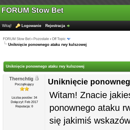
FORUM Stow Bet
Witaj!
Logowanie
Rejestracja
FORUM Stow Bet
›
Pozostałe
›
Off Topic
Uniknięcie ponownego ataku rwy kulszowej
Uniknięcie ponownego ataku rwy kulszowej
Thernchtig
Uniknięcie ponowneg
Początkujący
Witam! Znacie jakie
Liczba postów: 34
Dołączył: Feb 2017
ponownego ataku rwy
Reputacja:
0
się jakimiś wskazó