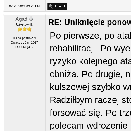
07-23-2021 09:29 PM
Agad
RE: Uniknięcie pono
Użytkownik
Po pierwsze, po ata
Liczba postów: 90
Dołączył: Jan 2017
rehabilitacji. Po w
Reputacja:
0
ryzyko kolejnego at
obniża. Po drugie, 
kulszowej szybko w
Radziłbym raczej st
forsować się. Po tr
polecam wdrożenie 