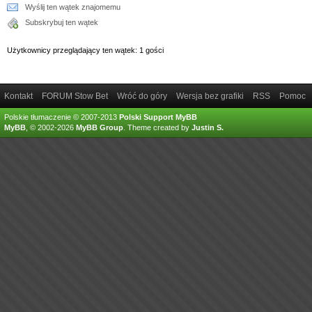
Wyślij ten wątek znajomemu
Subskrybuj ten wątek
Użytkownicy przeglądający ten wątek: 1 gości
Kontakt
FORUM Stow Bet
Wróć do góry
Wersja bez grafiki
RSS
Pomoc
Polskie tłumaczenie © 2007-2013
Polski Support MyBB
MyBB
, © 2002-2026
MyBB Group
.
Theme created by
Justin S.