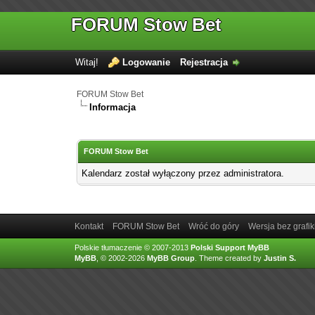
FORUM Stow Bet
Witaj!
Logowanie
Rejestracja
FORUM Stow Bet
Informacja
FORUM Stow Bet
Kalendarz został wyłączony przez administratora.
Kontakt
FORUM Stow Bet
Wróć do góry
Wersja bez grafik
Polskie tłumaczenie © 2007-2013
Polski Support MyBB
MyBB
, © 2002-2026
MyBB Group
.
Theme created by
Justin S.