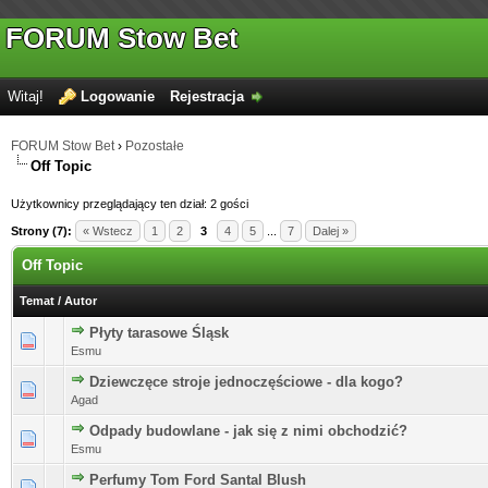
FORUM Stow Bet
Witaj!
Logowanie
Rejestracja
FORUM Stow Bet
›
Pozostałe
Off Topic
Użytkownicy przeglądający ten dział: 2 gości
Strony (7):
« Wstecz
1
2
3
4
5
...
7
Dalej »
Off Topic
Temat
/
Autor
Płyty tarasowe Śląsk
Esmu
Dziewczęce stroje jednoczęściowe - dla kogo?
Agad
Odpady budowlane - jak się z nimi obchodzić?
Esmu
Perfumy Tom Ford Santal Blush