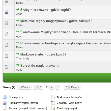
Esmu
Śruby nierdzewne - gdzie kupić?
Agad
Metalowe regały magazynowe - gdzie zakupić?
Esmu
Świętowanie Międzynarodowego Dnia Ziemi w Termach 
Agad
Rozwiązania technologiczne zwiększające bezpieczeńst
Esmu
Markowe śruby - gdzie kupić?
Thernchtig
Sprzęt do nauki pływania
Agad
Strony (7):
« Wstecz
1
2
3
4
5
...
7
Dalej »
Nowe posty
Brak nowych postów
Popularny wątek (nowe)
Zawiera Twoje posty
Popularny wątek (brak nowych)
Zamknięty wątek