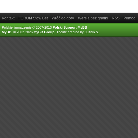
Kontakt
FORUM Stow Bet
Wróć do góry
Wersja bez grafiki
RSS
Pomoc
Polskie tłumaczenie © 2007-2013
Polski Support MyBB
MyBB
, © 2002-2026
MyBB Group
.
Theme created by
Justin S.