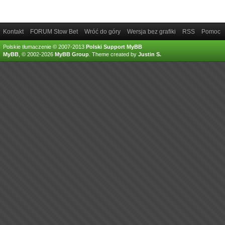
Kontakt
FORUM Stow Bet
Wróć do góry
Wersja bez grafiki
RSS
Pomoc
Polskie tłumaczenie © 2007-2013
Polski Support MyBB
MyBB
, © 2002-2026
MyBB Group
.
Theme created by
Justin S.