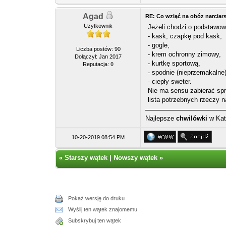
Agad
RE: Co wziąć na obóz narciar
Użytkownik
Jeżeli chodzi o podstawow
- kask, czapkę pod kask,
- gogle,
Liczba postów: 90
- krem ochronny zimowy,
Dołączył: Jan 2017
- kurtkę sportową,
Reputacja:
0
- spodnie (nieprzemakalne
- ciepły sweter.
Nie ma sensu zabierać spr
lista potrzebnych rzeczy n
Najlepsze
chwilówki
w Kato
10-20-2019 08:54 PM
«
Starszy wątek
|
Nowszy wątek
»
Pokaż wersję do druku
Wyślij ten wątek znajomemu
Subskrybuj ten wątek