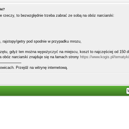
ski?
e rzeczy, to bezwzględnie trzeba zabrać ze sobą na obóz narciarski:
), rajstopy/getry pod spodnie w przypadku mrozu,
zętu, gdyż ten można wypożyczyć na miejscu, koszt to najczęściej od 150 do
a obóz narciarski znajduje się na łamach strony
https://www.kogis.pl/tematyki
wicach. Przejdź na witrynę internetową.