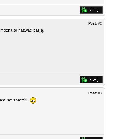
Post:
#2
y można to nazwać pasją.
Post:
#3
eram tez znaczki.