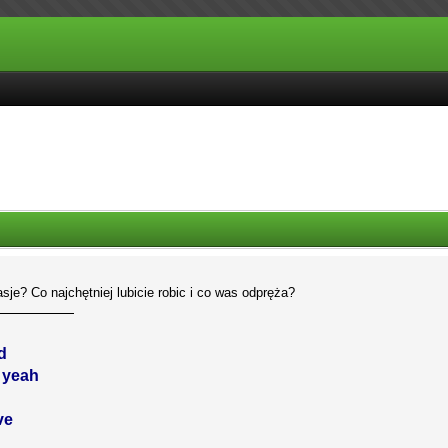
sje? Co najchętniej lubicie robic i co was odpręża?
d
, yeah
ve