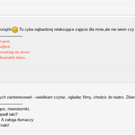
książki
To cyba najbardziej relaksujące zajęcie dla mnie,ale nie wiem cz
e past,
tified.
s breaking me down
nbearable times.
ych zainteresowań - uwielbiam czytac, ogladac filmy, chodzic do teatru. Zbi
gun, równoleżniki,
padł taki?
 A załoga tłumaczy:
naki!