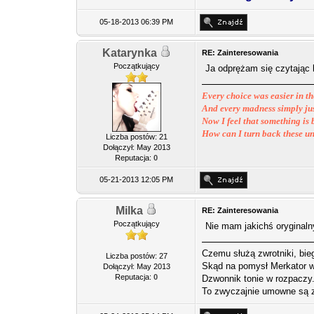
05-18-2013 06:39 PM
Katarynka
RE: Zainteresowania
Początkujący
Ja odprężam się czytając 
Every choice was easier in th
And every madness simply jus
Now I feel that something i
How can I turn back these u
Liczba postów: 21
Dołączył: May 2013
Reputacja:
0
05-21-2013 12:05 PM
Milka
RE: Zainteresowania
Początkujący
Nie mam jakichś oryginaln
Czemu służą zwrotniki, bie
Liczba postów: 27
Skąd na pomysł Merkator w
Dołączył: May 2013
Reputacja:
0
Dzwonnik tonie w rozpaczy.
To zwyczajnie umowne są z