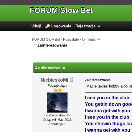
FORUM Stow Bet
Witaj!
Logowanie
Rejestracja
FORUM Stow Bet
›
Pozostałe
›
Off Topic
Zainteresowania
Zainteresowania
NiebieskoMi
Zainteresowania
Początkujący
Macie jakieś hobby albo pa
I see you in the club
You gettin down goo
I wanna get with you
Liczba postów: 29
I see you in the club
Dołączył: May 2013
You showin thugs lo
Reputacja:
0
I wanna get with you