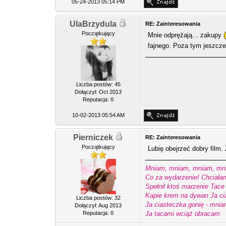
05-24-2013 05:14 PM
UlaBrzydula
RE: Zainteresowania
Początkujący
Mnie odprężają... zakupy
fajnego. Poza tym jeszc
Liczba postów: 45
Dołączył: Oct 2013
Reputacja:
0
10-02-2013 05:54 AM
Pierniczek
RE: Zainteresowania
Początkujący
Lubię obejrzeć dobry film
Mniam, mniam, mniam, mni
Co za wydarzenie! Chciała
Spełnił ktoś marzenie Tace
Kapie krem na dywan Ja ci
Liczba postów: 32
Ja ciasteczka gonię - mnia
Dołączył: Aug 2013
Reputacja:
0
Ja tacami wciąż obracam