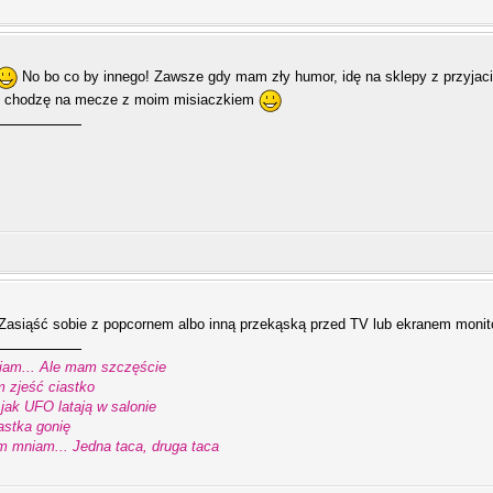
No bo co by innego! Zawsze gdy mam zły humor, idę na sklepy z przyjac
ze chodzę na mecze z moim misiaczkiem
. Zasiąść sobie z popcornem albo inną przekąską przed TV lub ekranem moni
am... Ale mam szczęście
m zjeść ciastko
 jak UFO latają w salonie
astka gonię
m mniam... Jedna taca, druga taca