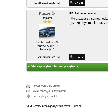
10-28-2013 02:20 AM
Kajzer
RE: Zainteresowania
Domator
Moją pasją są samochody.
jeżdżę i byłem kilka razy n
Liczba postów: 23
Dołączył: Aug 2013
Reputacja:
0
10-29-2013 06:22 PM
«
Starszy wątek
|
Nowszy wątek
»
Pokaż wersję do druku
Wyślij ten wątek znajomemu
Subskrybuj ten wątek
Użytkownicy przeglądający ten wątek: 1 gości