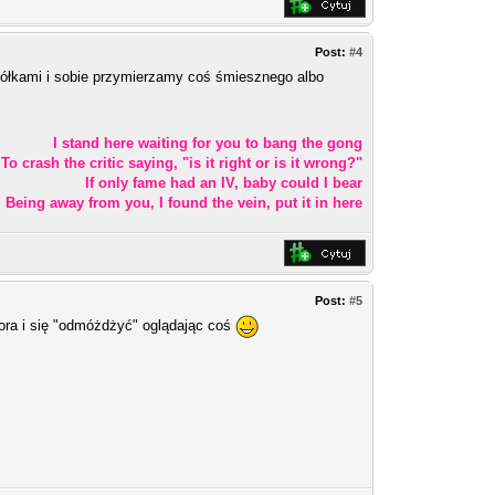
Post:
#4
iółkami i sobie przymierzamy coś śmiesznego albo
I stand here waiting for you to bang the gong
To crash the critic saying, "is it right or is it wrong?"
If only fame had an IV, baby could I bear
Being away from you, I found the vein, put it in here
Post:
#5
tora i się "odmóżdżyć" oglądając coś