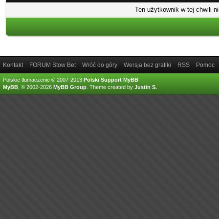
Ten użytkownik w tej chwili n
Kontakt
FORUM Stow Bet
Wróć do góry
Wersja bez grafiki
RSS
Pomoc
Polskie tłumaczenie © 2007-2013
Polski Support MyBB
MyBB
, © 2002-2026
MyBB Group
.
Theme created by
Justin S.