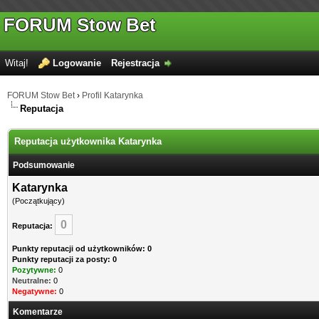
FORUM Stow Bet
Witaj!
Logowanie
Rejestracja
FORUM Stow Bet
›
Profil Katarynka
Reputacja
Reputacja użytkownika Katarynka
Podsumowanie
Katarynka
(Początkujący)
0
Reputacja:
Punkty reputacji od użytkowników: 0
Punkty reputacji za posty: 0
Pozytywne:
0
Neutralne:
0
Negatywne:
0
Komentarze