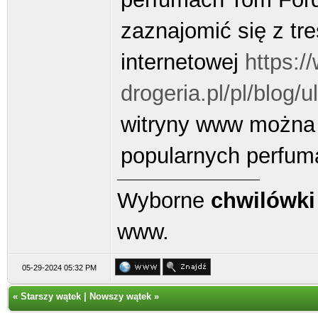
zaznajomić się z tr
internetowej
https:/
drogeria.pl/pl/blog/u
witryny www można 
popularnych perfum
Wyborne
chwilówki
www.
05-29-2024 05:32 PM
«
Starszy wątek
|
Nowszy wątek
»