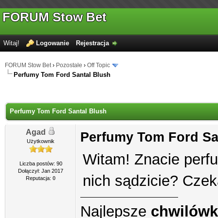
FORUM Stow Bet
Witaj!
Logowanie
Rejestracja
FORUM Stow Bet
›
Pozostałe
›
Off Topic
Perfumy Tom Ford Santal Blush
Perfumy Tom Ford Santal Blush
Agad
Perfumy Tom Ford Sa
Użytkownik
Witam! Znacie perf
Liczba postów: 90
Dołączył: Jan 2017
nich sądzicie? Czek
Reputacja:
0
Najlepsze
chwilówk