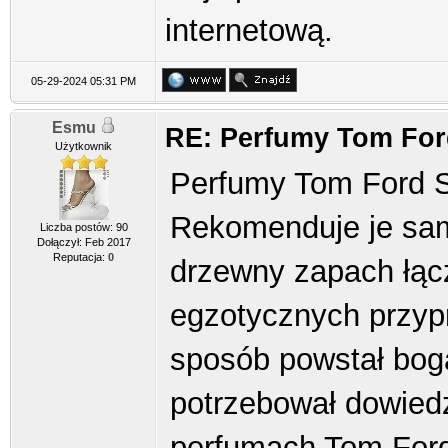
internetową.
05-29-2024 05:31 PM
Esmu
RE: Perfumy Tom For
Użytkownik
Perfumy Tom Ford S
Rekomenduje je sama
Liczba postów: 90
Dołączył: Feb 2017
Reputacja:
0
drzewny zapach łąc
egzotycznych przypr
sposób powstał boga
potrzebował dowied
perfumach Tom Ford 