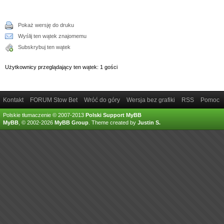
Pokaż wersję do druku
Wyślij ten wątek znajomemu
Subskrybuj ten wątek
Użytkownicy przeglądający ten wątek: 1 gości
Kontakt
FORUM Stow Bet
Wróć do góry
Wersja bez grafiki
RSS
Pomoc
Polskie tłumaczenie © 2007-2013
Polski Support MyBB
MyBB
, © 2002-2026
MyBB Group
.
Theme created by
Justin S.