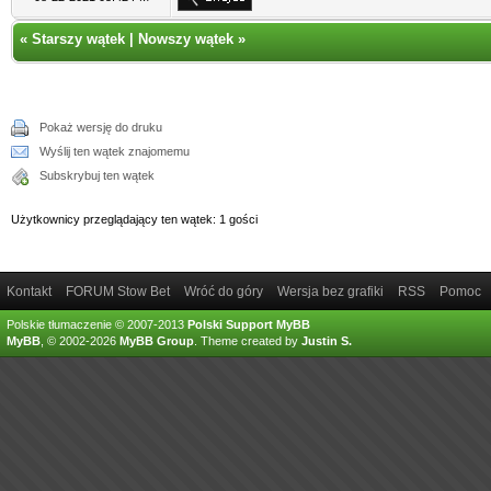
«
Starszy wątek
|
Nowszy wątek
»
Pokaż wersję do druku
Wyślij ten wątek znajomemu
Subskrybuj ten wątek
Użytkownicy przeglądający ten wątek: 1 gości
Kontakt
FORUM Stow Bet
Wróć do góry
Wersja bez grafiki
RSS
Pomoc
Polskie tłumaczenie © 2007-2013
Polski Support MyBB
MyBB
, © 2002-2026
MyBB Group
.
Theme created by
Justin S.