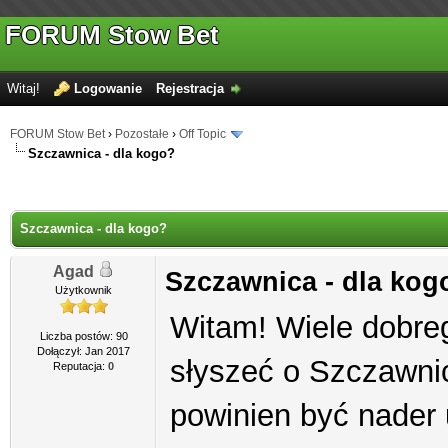
FORUM Stow Bet
Witaj!
Logowanie
Rejestracja
FORUM Stow Bet
›
Pozostałe
›
Off Topic
Szczawnica - dla kogo?
Szczawnica - dla kogo?
Agad
Szczawnica - dla kog
Użytkownik
Witam! Wiele dobreg
Liczba postów: 90
Dołączył: Jan 2017
słyszeć o Szczawnic
Reputacja:
0
powinien być nader