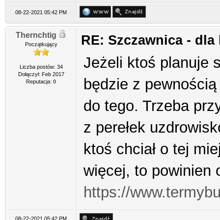
08-22-2021 05:42 PM
Thernchtig
RE: Szczawnica - dla
Początkujący
Jeżeli ktoś planuje
Liczba postów: 34
Dołączył: Feb 2017
będzie z pewności
Reputacja:
0
do tego. Trzeba prz
z perełek uzdrowisk
ktoś chciał o tej m
więcej, to powinien
https://www.termybu
08-22-2021 05:42 PM