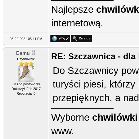
Najlepsze
chwilówk
internetową.
08-22-2021 05:41 PM
Esmu
RE: Szczawnica - dla
Użytkownik
Do Szczawnicy powi
turyści piesi, któr
Liczba postów: 90
Dołączył: Feb 2017
Reputacja:
0
przepięknych, a nad
Wyborne
chwilówki
www.