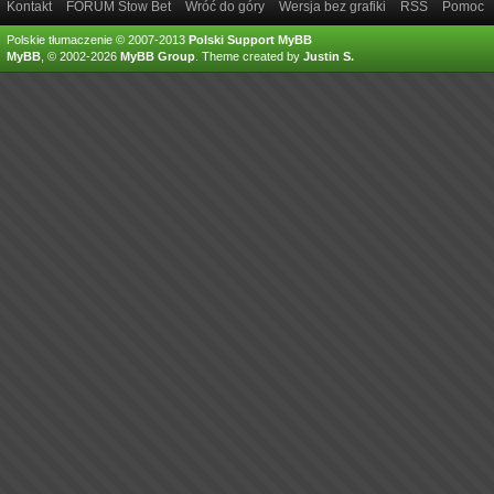
Kontakt
FORUM Stow Bet
Wróć do góry
Wersja bez grafiki
RSS
Pomoc
Polskie tłumaczenie © 2007-2013
Polski Support MyBB
MyBB
, © 2002-2026
MyBB Group
.
Theme created by
Justin S.