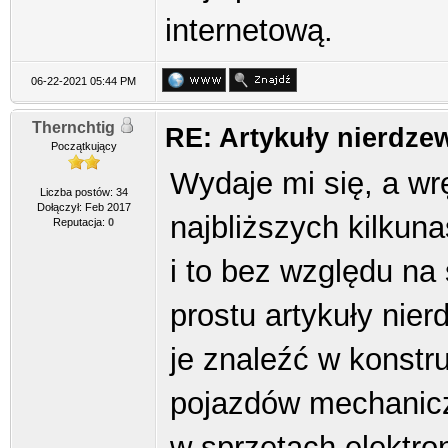
internetową.
06-22-2021 05:44 PM
Thernchtig
RE: Artykuły nierdze
Początkujący
Wydaje mi się, a wr
Liczba postów: 34
Dołączył: Feb 2017
najbliższych kilkunas
Reputacja:
0
i to bez względu na
prostu artykuły ni
je znaleźć w konst
pojazdów mechanic
w sprzętach elektro