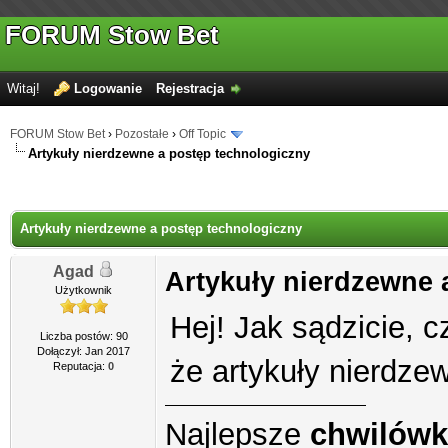
FORUM Stow Bet
Witaj!
Logowanie
Rejestracja
FORUM Stow Bet
›
Pozostałe
›
Off Topic
Artykuły nierdzewne a postęp technologiczny
Artykuły nierdzewne a postęp technologiczny
Agad
Artykuły nierdzewne 
Użytkownik
Hej! Jak sądzicie, 
Liczba postów: 90
Dołączył: Jan 2017
że artykuły nierdze
Reputacja:
0
Najlepsze
chwilówk