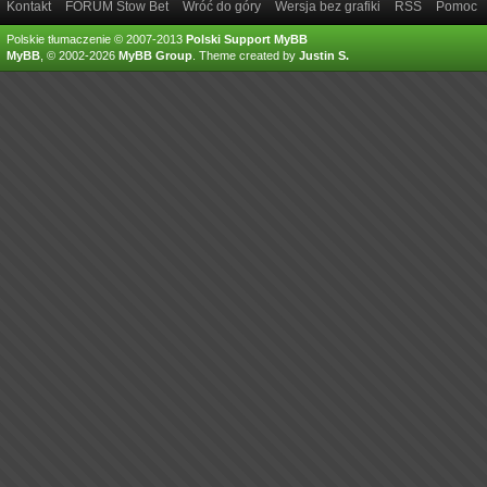
Kontakt
FORUM Stow Bet
Wróć do góry
Wersja bez grafiki
RSS
Pomoc
Polskie tłumaczenie © 2007-2013
Polski Support MyBB
MyBB
, © 2002-2026
MyBB Group
.
Theme created by
Justin S.