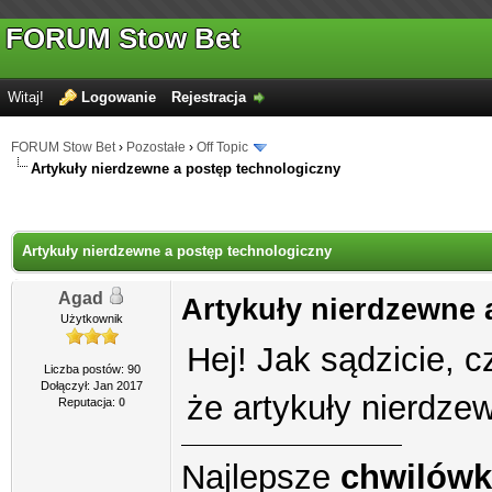
FORUM Stow Bet
Witaj!
Logowanie
Rejestracja
FORUM Stow Bet
›
Pozostałe
›
Off Topic
Artykuły nierdzewne a postęp technologiczny
Artykuły nierdzewne a postęp technologiczny
Agad
Artykuły nierdzewne 
Użytkownik
Hej! Jak sądzicie, 
Liczba postów: 90
Dołączył: Jan 2017
że artykuły nierdze
Reputacja:
0
Najlepsze
chwilówk