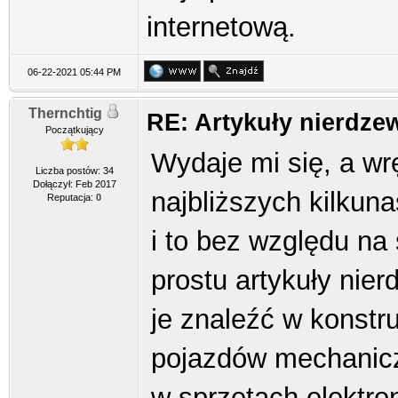
internetową.
06-22-2021 05:44 PM
Thernchtig
RE: Artykuły nierdze
Początkujący
Wydaje mi się, a wr
Liczba postów: 34
Dołączył: Feb 2017
najbliższych kilkunas
Reputacja:
0
i to bez względu na
prostu artykuły ni
je znaleźć w konst
pojazdów mechanic
w sprzętach elektro