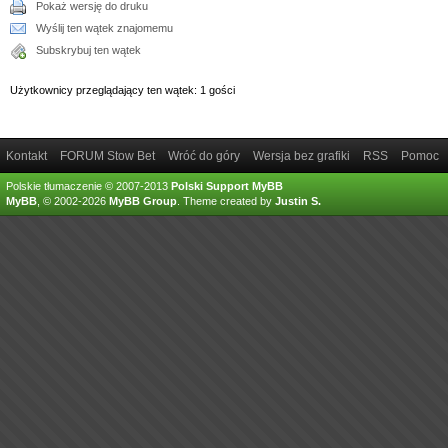
Pokaż wersję do druku
Wyślij ten wątek znajomemu
Subskrybuj ten wątek
Użytkownicy przeglądający ten wątek: 1 gości
Kontakt
FORUM Stow Bet
Wróć do góry
Wersja bez grafiki
RSS
Pomoc
Polskie tłumaczenie © 2007-2013
Polski Support MyBB
MyBB
, © 2002-2026
MyBB Group
.
Theme created by
Justin S.