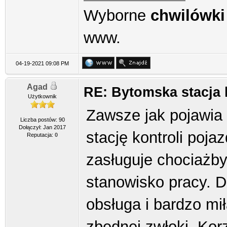
Wyborne
chwilówki
www.
04-19-2021 09:08 PM
Agad
RE: Bytomska stacja 
Użytkownik
Zawsze jak pojawia 
Liczba postów: 90
Dołączył: Jan 2017
stację kontroli poj
Reputacja:
0
zasługuje chociażb
stanowisko pracy. 
obsługa i bardzo mi
zbędnej zwłoki. Korz