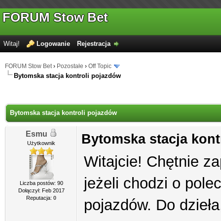
FORUM Stow Bet
Witaj!
Logowanie
Rejestracja
FORUM Stow Bet
›
Pozostałe
›
Off Topic
Bytomska stacja kontroli pojazdów
Bytomska stacja kontroli pojazdów
Esmu
Bytomska stacja kont
Użytkownik
Witajcie! Chętnie 
jeżeli chodzi o pole
Liczba postów: 90
Dołączył: Feb 2017
Reputacja:
0
pojazdów. Do dzieła