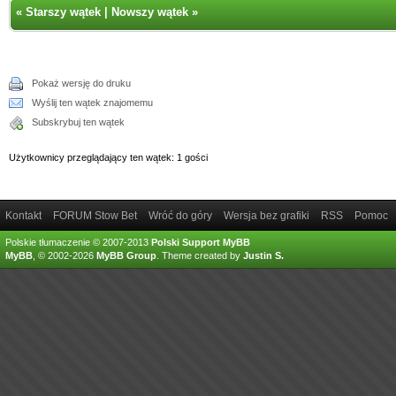
«
Starszy wątek
|
Nowszy wątek
»
Pokaż wersję do druku
Wyślij ten wątek znajomemu
Subskrybuj ten wątek
Użytkownicy przeglądający ten wątek: 1 gości
Kontakt
FORUM Stow Bet
Wróć do góry
Wersja bez grafiki
RSS
Pomoc
Polskie tłumaczenie © 2007-2013
Polski Support MyBB
MyBB
, © 2002-2026
MyBB Group
.
Theme created by
Justin S.