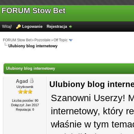
FORUM Stow Bet
Witaj!
Logowanie
Rejestracja
FORUM Stow Bet
›
Pozostałe
›
Off Topic
Ulubiony blog internetowy
Ulubiony blog internetowy
Agad
Ulubiony blog intern
Użytkownik
Szanowni Userzy! Ma
Liczba postów: 90
Dołączył: Jan 2017
internetowy, który r
Reputacja:
0
właśnie w tym tema