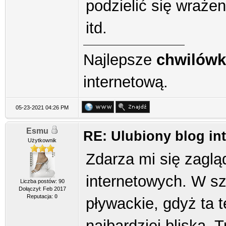
podzielić się wrażen
itd.
Najlepsze
chwilówk
internetową.
05-23-2021 04:26 PM
Esmu
RE: Ulubiony blog in
Użytkownik
Zdarza mi się zagl
internetowych. W sz
Liczba postów: 90
Dołączył: Feb 2017
Reputacja:
0
pływackie, gdyż ta 
najbardziej bliska. 