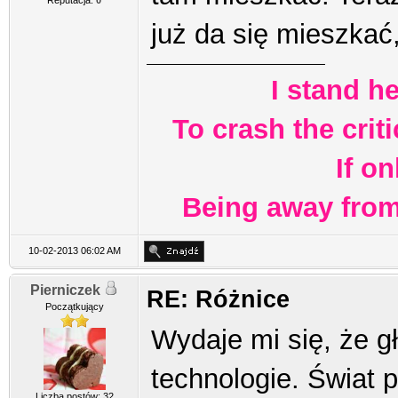
już da się mieszkać
I stand h
To crash the criti
If o
Being away from 
10-02-2013 06:02 AM
Pierniczek
RE: Różnice
Początkujący
Wydaje mi się, że g
technologie. Świat 
Liczba postów: 32