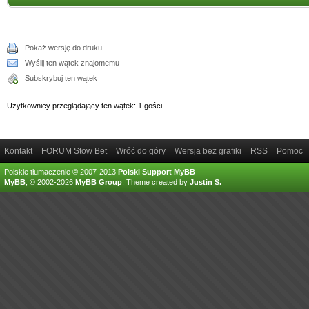
Pokaż wersję do druku
Wyślij ten wątek znajomemu
Subskrybuj ten wątek
Użytkownicy przeglądający ten wątek: 1 gości
Kontakt
FORUM Stow Bet
Wróć do góry
Wersja bez grafiki
RSS
Pomoc
Polskie tłumaczenie © 2007-2013
Polski Support MyBB
MyBB
, © 2002-2026
MyBB Group
.
Theme created by
Justin S.