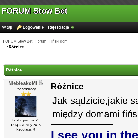
FORUM Stow Bet
Witaj!
Logowanie
Rejestracja
FORUM Stow Bet
›
Forum
›
Fiński dom
Różnice
Różnice
NiebieskoMi
Różnice
Początkujący
Jak sądzicie,jakie 
między domami fińsk
Liczba postów: 29
Dołączył: May 2013
Reputacja:
0
I see you in th