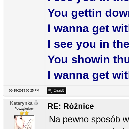
You gettin do
I wanna get wi
I see you in th
You showin th
I wanna get wi
05-18-2013 06:25 PM
Katarynka
RE: Różnice
Początkujący
Na pewno sposób w j