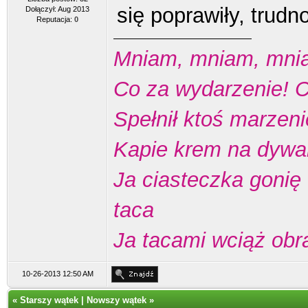
się poprawiły, trudn
Dołączył: Aug 2013
Reputacja:
0
Mniam, mniam, mnia
Co za wydarzenie! C
Spełnił ktoś marzeni
Kapie krem na dywan
Ja ciasteczka gonię
taca
Ja tacami wciąż ob
10-26-2013 12:50 AM
«
Starszy wątek
|
Nowszy wątek
»