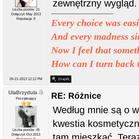
zewnętrzny wygląd.
Liczba postów: 21
Dołączył: May 2013
Reputacja:
0
Every choice was easie
And every madness sim
Now I feel that some
How can I turn back 
05-21-2013 12:12 PM
UlaBrzydula
RE: Różnice
Początkujący
Według mnie są o wi
kwestia kosmetyczna
Liczba postów: 45
tam mieszkać. Teraz
Dołączył: Oct 2013
Reputacja:
0