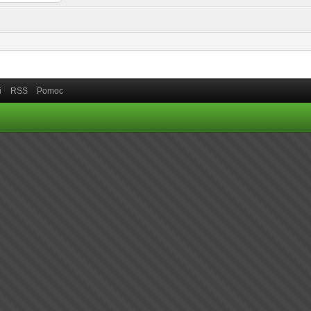
i
RSS
Pomoc