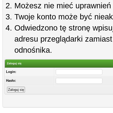
Możesz nie mieć uprawnień d
Twoje konto może być niea
Odwiedzono tę stronę wpisu
adresu przeglądarki zamiast
odnośnika.
Zaloguj się
Login:
Hasło: