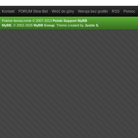
Kontakt
FORUM Stow Bet
Wróć do góry
Wersja bez grafiki
RSS
Pomoc
Polskie tłumaczenie © 2007-2013
Polski Support MyBB
MyBB
, © 2002-2026
MyBB Group
.
Theme created by
Justin S.