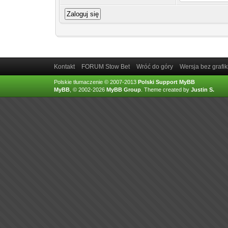
Kontakt
FORUM Stow Bet
Wróć do góry
Wersja bez grafik
Polskie tłumaczenie © 2007-2013
Polski Support MyBB
MyBB
, © 2002-2026
MyBB Group
.
Theme created by
Justin S.