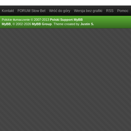
Kontakt
FORUM Stow Bet
Wróć do góry
Wersja bez grafiki
RSS
Pomoc
Polskie tłumaczenie © 2007-2013
Polski Support MyBB
MyBB
, © 2002-2026
MyBB Group
.
Theme created by
Justin S.