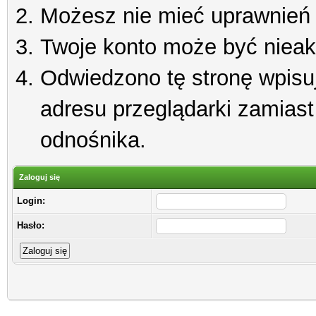
Możesz nie mieć uprawnień d
Twoje konto może być niea
Odwiedzono tę stronę wpisu
adresu przeglądarki zamiast
odnośnika.
Zaloguj się
Login:
Hasło: