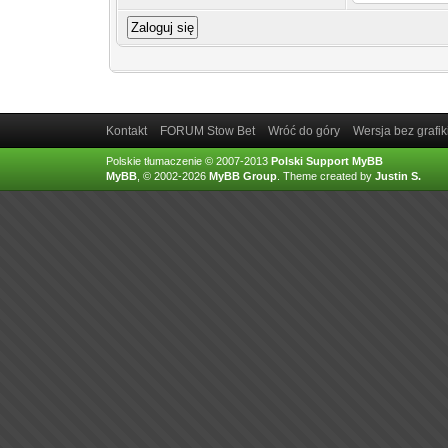
Kontakt
FORUM Stow Bet
Wróć do góry
Wersja bez grafik
Polskie tłumaczenie © 2007-2013
Polski Support MyBB
MyBB
, © 2002-2026
MyBB Group
.
Theme created by
Justin S.