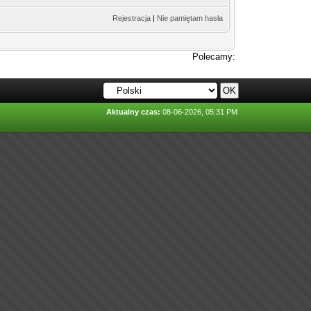
Rejestracja
|
Nie pamiętam hasła
Polecamy:
Aktualny czas:
08-06-2026, 05:31 PM