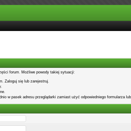
zęści forum. Możliwe powody takiej sytuacji:
. Zaloguj się lub zarejestruj.
y.
ne.
dnio w pasek adresu przeglądarki zamiast użyć odpowiedniego formularza lu