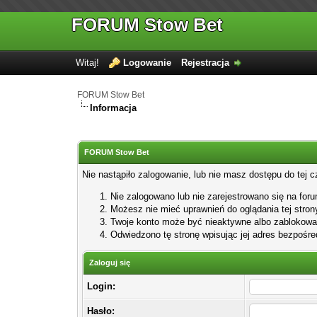
FORUM Stow Bet
Witaj!
Logowanie
Rejestracja
FORUM Stow Bet
Informacja
FORUM Stow Bet
Nie nastąpiło zalogowanie, lub nie masz dostępu do tej c
Nie zalogowano lub nie zarejestrowano się na forum
Możesz nie mieć uprawnień do oglądania tej stron
Twoje konto może być nieaktywne albo zablokowa
Odwiedzono tę stronę wpisując jej adres bezpośre
Zaloguj się
Login:
Hasło: