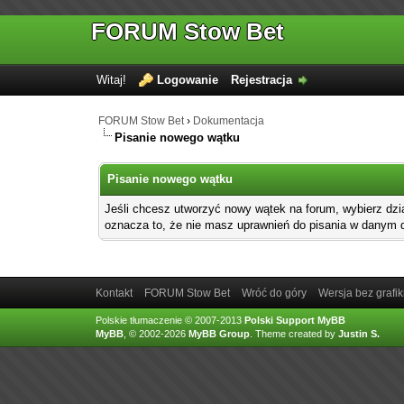
FORUM Stow Bet
Witaj!
Logowanie
Rejestracja
FORUM Stow Bet
›
Dokumentacja
Pisanie nowego wątku
Pisanie nowego wątku
Jeśli chcesz utworzyć nowy wątek na forum, wybierz dzi
oznacza to, że nie masz uprawnień do pisania w danym d
Kontakt
FORUM Stow Bet
Wróć do góry
Wersja bez grafik
Polskie tłumaczenie © 2007-2013
Polski Support MyBB
MyBB
, © 2002-2026
MyBB Group
.
Theme created by
Justin S.