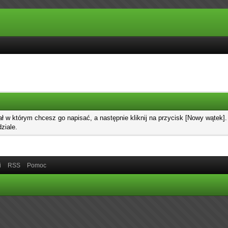
ał w którym chcesz go napisać, a następnie kliknij na przycisk [Nowy wątek
ziale.
i
RSS
Pomoc