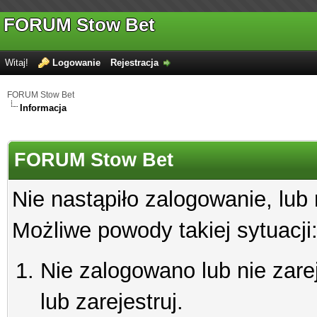
FORUM Stow Bet
Witaj!
Logowanie
Rejestracja
FORUM Stow Bet
Informacja
FORUM Stow Bet
Nie nastąpiło zalogowanie, lub
Możliwe powody takiej sytuacji
Nie zalogowano lub nie zare
lub zarejestruj.