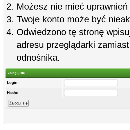
Możesz nie mieć uprawnień d
Twoje konto może być niea
Odwiedzono tę stronę wpisu
adresu przeglądarki zamiast
odnośnika.
Zaloguj się
Login:
Hasło: