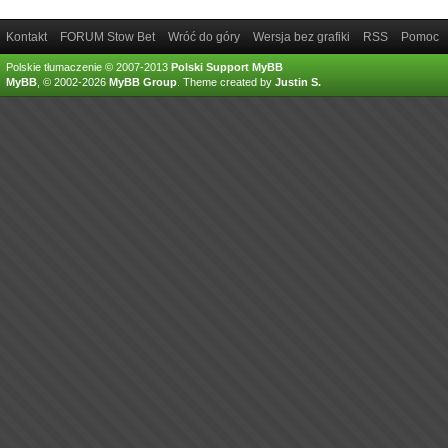
Kontakt
FORUM Stow Bet
Wróć do góry
Wersja bez grafiki
RSS
Pomoc
Polskie tłumaczenie © 2007-2013
Polski Support MyBB
MyBB
, © 2002-2026
MyBB Group
.
Theme created by
Justin S.