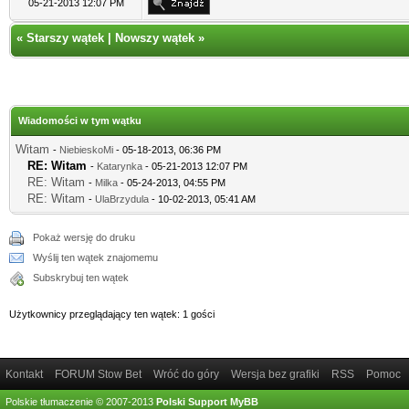
05-21-2013 12:07 PM
«
Starszy wątek
|
Nowszy wątek
»
Wiadomości w tym wątku
Witam
-
NiebieskoMi
- 05-18-2013, 06:36 PM
RE: Witam
-
Katarynka
- 05-21-2013 12:07 PM
RE: Witam
-
Milka
- 05-24-2013, 04:55 PM
RE: Witam
-
UlaBrzydula
- 10-02-2013, 05:41 AM
Pokaż wersję do druku
Wyślij ten wątek znajomemu
Subskrybuj ten wątek
Użytkownicy przeglądający ten wątek: 1 gości
Kontakt
FORUM Stow Bet
Wróć do góry
Wersja bez grafiki
RSS
Pomoc
Polskie tłumaczenie © 2007-2013
Polski Support MyBB