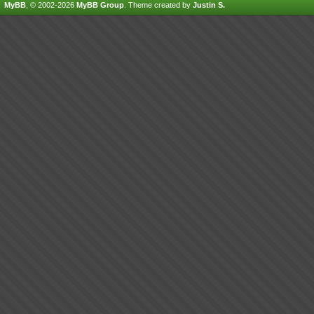
MyBB
, © 2002-2026
MyBB Group
.
Theme created by
Justin S.