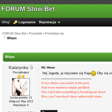
FORUM Stow Bet
Witaj!
Logowanie
Rejestracja
FORUM Stow Bet
›
Pozostałe
›
Przedstaw się
Witam
Witam
Katarynka
RE: Witam
Początkujący
Hej Jagoda, ja nazywam się Kaja
Oby się ze
Every choice was easier in the past,
And every madness simply justified.
Now I feel that something is breaking me down
How can I turn back these unbearable times.
Liczba postów: 21
Dołączył: May 2013
Reputacja:
0