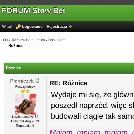
FORUM Stow Bet
Witaj!
Logowanie
Rejestracja
FORUM Stow Bet
›
Forum
›
Fiński dom
Różnice
Różnice
Pierniczek
RE: Różnice
Początkujący
Wydaje mi się, że główn
poszedł naprzód, więc sk
budowali ciągle tak sam
Liczba postów: 32
Dołączył: Aug 2013
Reputacja:
0
Mniam, mniam, mniam, m