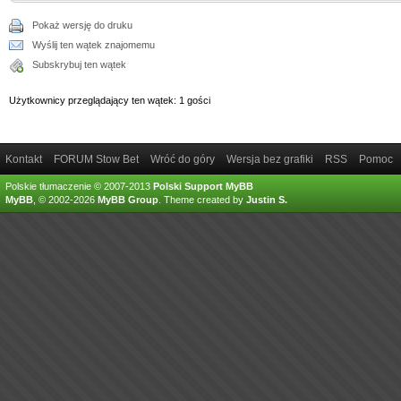
Pokaż wersję do druku
Wyślij ten wątek znajomemu
Subskrybuj ten wątek
Użytkownicy przeglądający ten wątek: 1 gości
Kontakt
FORUM Stow Bet
Wróć do góry
Wersja bez grafiki
RSS
Pomoc
Polskie tłumaczenie © 2007-2013
Polski Support MyBB
MyBB
, © 2002-2026
MyBB Group
.
Theme created by
Justin S.