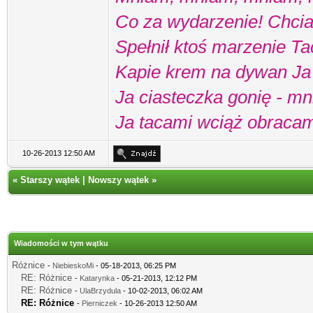
Co za wydarzenie! Chcia
Spełnił ktoś marzenie Ta
Kapie krem na dywan Ja 
Ja ciasteczka gonię - mn
Ja tacami wciąż obraca
10-26-2013 12:50 AM
«
Starszy wątek
|
Nowszy wątek
»
Wiadomości w tym wątku
Różnice
-
NiebieskoMi
- 05-18-2013, 06:25 PM
RE: Różnice
-
Katarynka
- 05-21-2013, 12:12 PM
RE: Różnice
-
UlaBrzydula
- 10-02-2013, 06:02 AM
RE: Różnice
-
Pierniczek
- 10-26-2013 12:50 AM