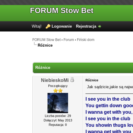
FORUM Stow Bet
Witaj!
Logowanie
Rejestracja
FORUM Stow Bet
›
Forum
›
Fiński dom
Różnice
Różnice
NiebieskoMi
Różnice
Początkujący
Jak sądzicie,jakie są naj
I see you in the club
You gettin down goo
I wanna get with you
Liczba postów: 29
I see you in the club
Dołączył: May 2013
You showin thugs lo
Reputacja:
0
I wanna get with you