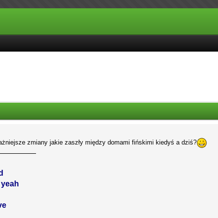
ważniejsze zmiany jakie zaszły między domami fińskimi kiedyś a dziś?
d
, yeah
ve