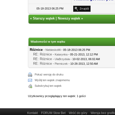
05-18-2013 06:25 PM
«
Starszy wątek
|
Nowszy wątek
»
Wiadomości w tym wątku
Różnice
-
NiebieskoMi
- 05-18-2013 06:25 PM
RE: Różnice
-
Katarynka
- 05-21-2013, 12:12 PM
RE: Różnice
-
UlaBrzydula
- 10-02-2013, 06:02 AM
RE: Różnice
-
Pierniczek
- 10-26-2013, 12:50 AM
Pokaż wersję do druku
Wyślij ten wątek znajomemu
Subskrybuj ten wątek
Użytkownicy przeglądający ten wątek: 1 gości
Kontakt
FORUM Stow Bet
Wróć do góry
Wersja bez grafik