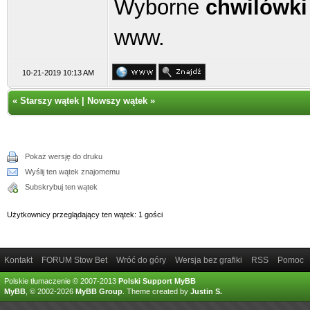
Wyborne
chwilówki
www.
10-21-2019 10:13 AM
«
Starszy wątek
|
Nowszy wątek
»
Pokaż wersję do druku
Wyślij ten wątek znajomemu
Subskrybuj ten wątek
Użytkownicy przeglądający ten wątek: 1 gości
Kontakt
FORUM Stow Bet
Wróć do góry
Wersja bez grafiki
RSS
Pomoc
Polskie tłumaczenie © 2007-2013
Polski Support MyBB
MyBB
, © 2002-2026
MyBB Group
.
Theme created by
Justin S.