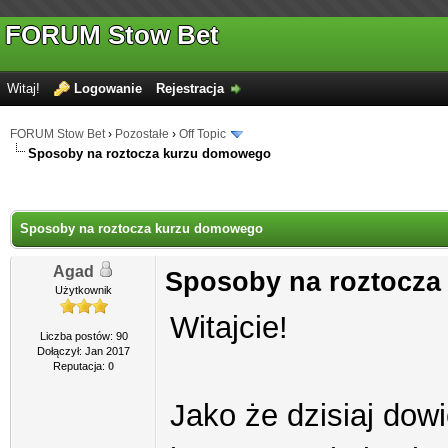
FORUM Stow Bet
Witaj!
Logowanie
Rejestracja
FORUM Stow Bet
›
Pozostałe
›
Off Topic
Sposoby na roztocza kurzu domowego
Sposoby na roztocza kurzu domowego
Agad
Sposoby na roztocz
Użytkownik
Witajcie!
Liczba postów: 90
Dołączył: Jan 2017
Reputacja:
0
Jako że dzisiaj dowi