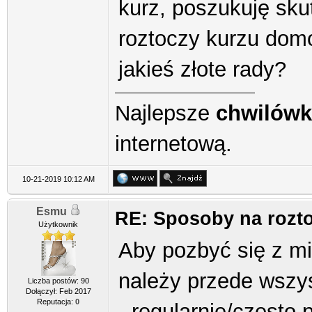
kurz, poszukuję sk
roztoczy kurzu dom
jakieś złote rady?
Najlepsze
chwilówk
internetową.
10-21-2019 10:12 AM
Esmu
RE: Sposoby na rozt
Użytkownik
Aby pozbyć się z m
należy przede wszy
Liczba postów: 90
Dołączył: Feb 2017
Reputacja:
0
- regularnie/często 