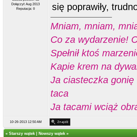
się poprawiły, trudn
Dołączył: Aug 2013
Reputacja:
0
Mniam, mniam, mnia
Co za wydarzenie! C
Spełnił ktoś marzeni
Kapie krem na dywan
Ja ciasteczka gonię
taca
Ja tacami wciąż ob
10-26-2013 12:50 AM
«
Starszy wątek
|
Nowszy wątek
»