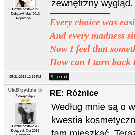
zewnętrzny wygląd.
Liczba postów: 21
Dołączył: May 2013
Reputacja:
0
Every choice was easie
And every madness sim
Now I feel that some
How can I turn back 
05-21-2013 12:12 PM
UlaBrzydula
RE: Różnice
Początkujący
Według mnie są o wi
kwestia kosmetyczna
Liczba postów: 45
tam mieszkać. Teraz
Dołączył: Oct 2013
Reputacja:
0