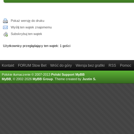
Pokaż wersję do druku
Wyślij ten wątek znajomemu
Subskrybuj ten wątek
Użytkownicy przeglądający ten wątek: 1 gości
Kontakt
FORUM Stow Bet
Wróć do góry
Wersja bez grafiki
RSS
Pomoc
Polskie tłumaczenie © 2007-2013
Polski Support MyBB
MyBB
, © 2002-2026
MyBB Group
.
Theme created by
Justin S.