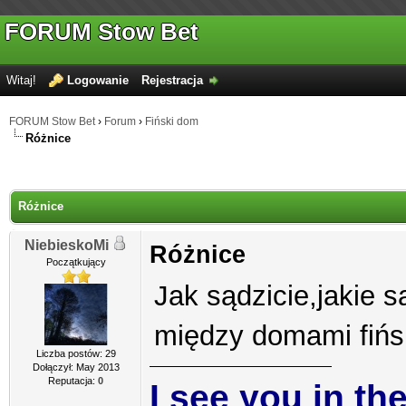
FORUM Stow Bet
Witaj!
Logowanie
Rejestracja
FORUM Stow Bet
›
Forum
›
Fiński dom
Różnice
Różnice
NiebieskoMi
Różnice
Początkujący
Jak sądzicie,jakie 
między domami fińsk
Liczba postów: 29
Dołączył: May 2013
Reputacja:
0
I see you in th