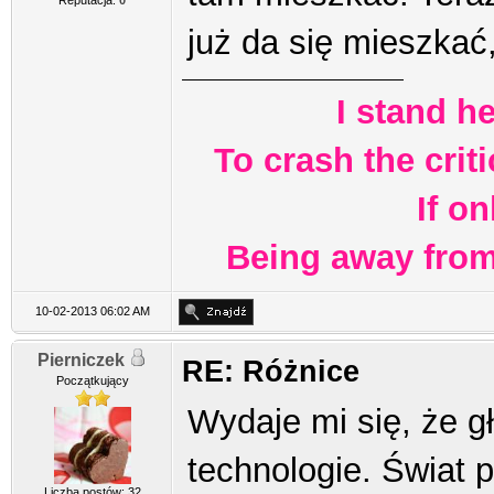
już da się mieszkać
I stand h
To crash the criti
If o
Being away from 
10-02-2013 06:02 AM
Pierniczek
RE: Różnice
Początkujący
Wydaje mi się, że g
technologie. Świat 
Liczba postów: 32