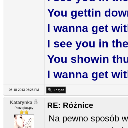
You gettin do
I wanna get wi
I see you in th
You showin th
I wanna get wi
05-18-2013 06:25 PM
Katarynka
RE: Różnice
Początkujący
Na pewno sposób w j