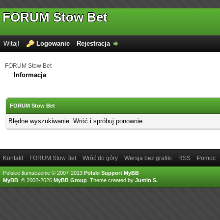
FORUM Stow Bet
Witaj!
Logowanie
Rejestracja
FORUM Stow Bet
Informacja
FORUM Stow Bet
Błędne wyszukiwanie. Wróć i spróbuj ponownie.
Kontakt
FORUM Stow Bet
Wróć do góry
Wersja bez grafiki
RSS
Pomoc
Polskie tłumaczenie © 2007-2013
Polski Support MyBB
MyBB
, © 2002-2026
MyBB Group
.
Theme created by
Justin S.