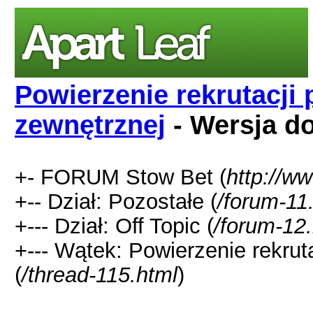
Powierzenie rekrutacji
zewnętrznej
- Wersja d
+- FORUM Stow Bet (
http://w
+-- Dział: Pozostałe (
/forum-11
+--- Dział: Off Topic (
/forum-12
+--- Wątek: Powierzenie rekrut
(
/thread-115.html
)