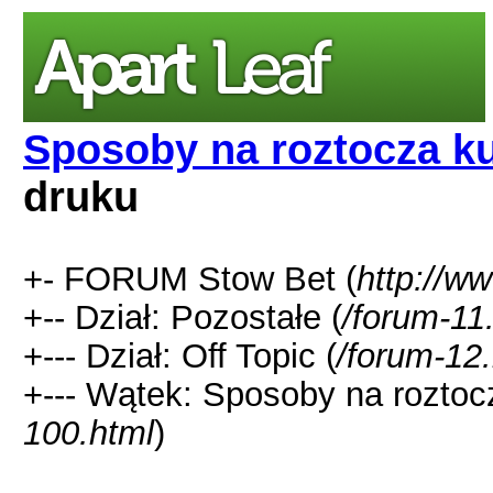
Sposoby na roztocza 
druku
+- FORUM Stow Bet (
http://w
+-- Dział: Pozostałe (
/forum-11
+--- Dział: Off Topic (
/forum-12
+--- Wątek: Sposoby na rozto
100.html
)