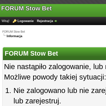
FORUM Stow Bet
Witaj!
Logowanie
Rejestracja
FORUM Stow Bet
Informacja
FORUM Stow Bet
Nie nastąpiło zalogowanie, lub
Możliwe powody takiej sytuacji
Nie zalogowano lub nie zare
lub zarejestruj.