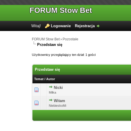
FORUM Stow Bet
Witaj!
Logowanie
Rejestracja
FORUM Stow Bet
›
Pozostałe
Przedstaw się
Użytkownicy przeglądający ten dział: 1 gości
Przedstaw się
Temat
/
Autor
Nicki
Milka
Witam
NiebieskoMi