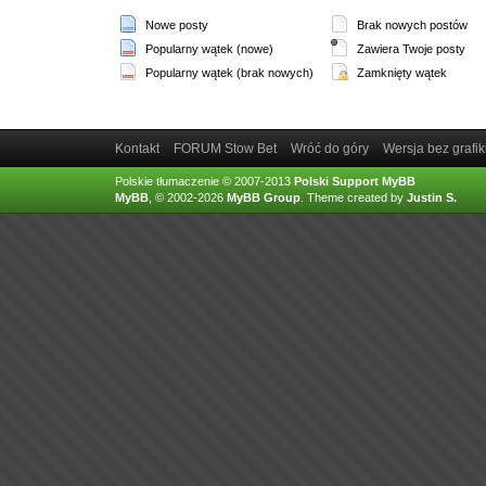
Nowe posty
Brak nowych postów
Popularny wątek (nowe)
Zawiera Twoje posty
Popularny wątek (brak nowych)
Zamknięty wątek
Kontakt
FORUM Stow Bet
Wróć do góry
Wersja bez grafik
Polskie tłumaczenie © 2007-2013
Polski Support MyBB
MyBB
, © 2002-2026
MyBB Group
.
Theme created by
Justin S.