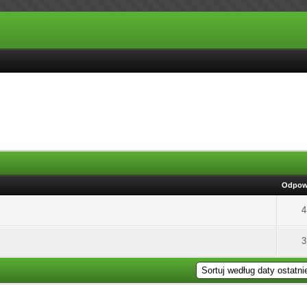
Odpow
4
3