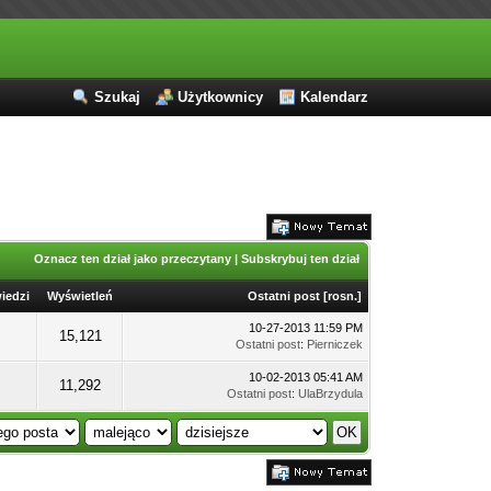
Szukaj
Użytkownicy
Kalendarz
Oznacz ten dział jako przeczytany
|
Subskrybuj ten dział
iedzi
Wyświetleń
Ostatni post
[
rosn.
]
10-27-2013 11:59 PM
15,121
Ostatni post
:
Pierniczek
10-02-2013 05:41 AM
11,292
Ostatni post
:
UlaBrzydula