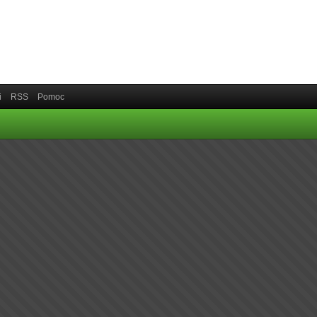
i
RSS
Pomoc