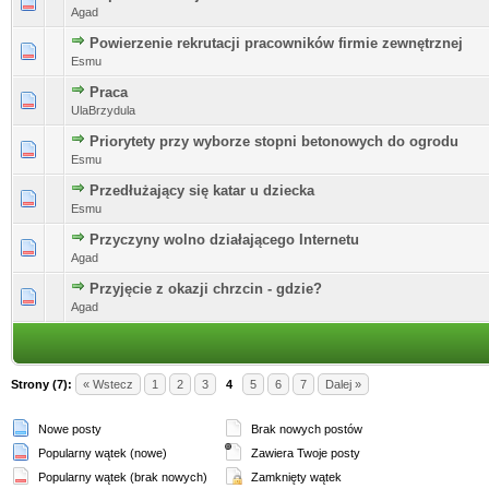
Agad
Powierzenie rekrutacji pracowników firmie zewnętrznej
Esmu
Praca
UlaBrzydula
Priorytety przy wyborze stopni betonowych do ogrodu
Esmu
Przedłużający się katar u dziecka
Esmu
Przyczyny wolno działającego Internetu
Agad
Przyjęcie z okazji chrzcin - gdzie?
Agad
Strony (7):
« Wstecz
1
2
3
4
5
6
7
Dalej »
Nowe posty
Brak nowych postów
Popularny wątek (nowe)
Zawiera Twoje posty
Popularny wątek (brak nowych)
Zamknięty wątek