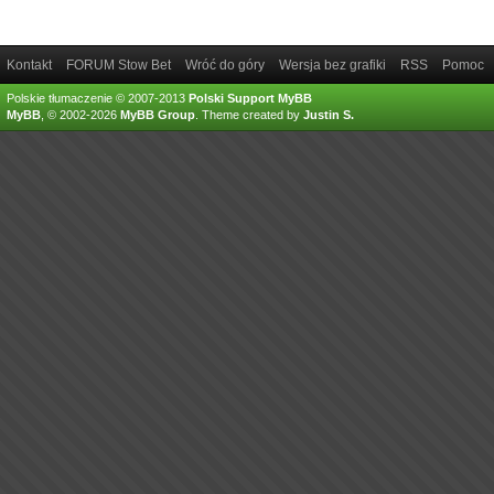
Kontakt
FORUM Stow Bet
Wróć do góry
Wersja bez grafiki
RSS
Pomoc
Polskie tłumaczenie © 2007-2013
Polski Support MyBB
MyBB
, © 2002-2026
MyBB Group
.
Theme created by
Justin S.