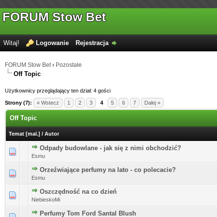
FORUM Stow Bet
Witaj!
Logowanie
Rejestracja
FORUM Stow Bet
›
Pozostałe
Off Topic
Użytkownicy przeglądający ten dział: 4 gości
Strony (7):
« Wstecz
1
2
3
4
5
6
7
Dalej »
Off Topic
Temat
[
mal.
]
/
Autor
Odpady budowlane - jak się z nimi obchodzić?
Esmu
Orzeźwiające perfumy na lato - co polecacie?
Esmu
Oszczędność na co dzień
NiebieskoMi
Perfumy Tom Ford Santal Blush