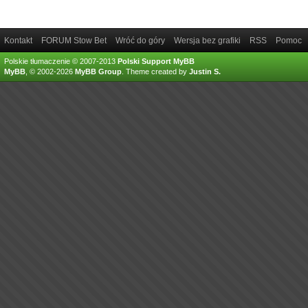
Kontakt
FORUM Stow Bet
Wróć do góry
Wersja bez grafiki
RSS
Pomoc
Polskie tłumaczenie © 2007-2013
Polski Support MyBB
MyBB
, © 2002-2026
MyBB Group
.
Theme created by
Justin S.