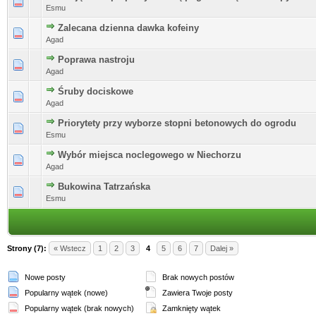
Esmu
Zalecana dzienna dawka kofeiny
Agad
Poprawa nastroju
Agad
Śruby dociskowe
Agad
Priorytety przy wyborze stopni betonowych do ogrodu
Esmu
Wybór miejsca noclegowego w Niechorzu
Agad
Bukowina Tatrzańska
Esmu
Strony (7):
« Wstecz
1
2
3
4
5
6
7
Dalej »
Nowe posty
Brak nowych postów
Popularny wątek (nowe)
Zawiera Twoje posty
Popularny wątek (brak nowych)
Zamknięty wątek