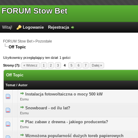
FORUM Stow Bet
Witaj!
Logowanie
Rejestracja
FORUM Stow Bet
›
Pozostałe
Off Topic
Użytkownicy przeglądający ten dział: 1 gości
Strony (7):
« Wstecz
1
2
3
4
5
6
7
Dalej »
Off Topic
Temat
/
Autor
Instalacja fotowoltaiczna o mocy 500 kW
Esmu
Snowboard - od ilu lat?
Esmu
Plac zabaw z drewna - jakiego producenta?
Esmu
Wzmożona popularność dużych toreb papierowych