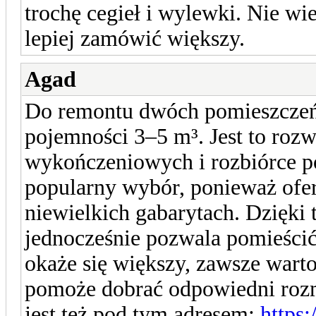
trochę cegieł i wylewki. Nie wi
lepiej zamówić większy.
Agad
Do remontu dwóch pomieszczeń 
pojemności 3–5 m³. Jest to rozw
wykończeniowych i rozbiórce po
popularny wybór, ponieważ ofe
niewielkich gabarytach. Dzięki 
jednocześnie pozwala pomieścić 
okaże się większy, zawsze warto
pomoże dobrać odpowiedni rozmia
jest też pod tym adresem:
https: