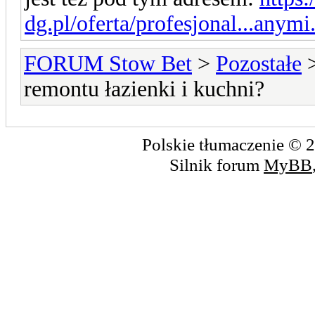
dg.pl/oferta/profesjonal...anymi
FORUM Stow Bet
>
Pozostałe
remontu łazienki i kuchni?
Polskie tłumaczenie ©
Silnik forum
MyBB