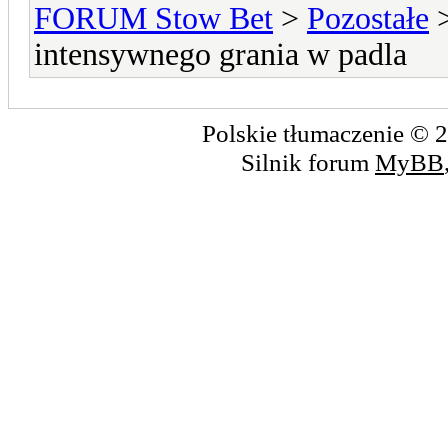
FORUM Stow Bet
>
Pozostałe
intensywnego grania w padla
Polskie tłumaczenie ©
Silnik forum
MyBB