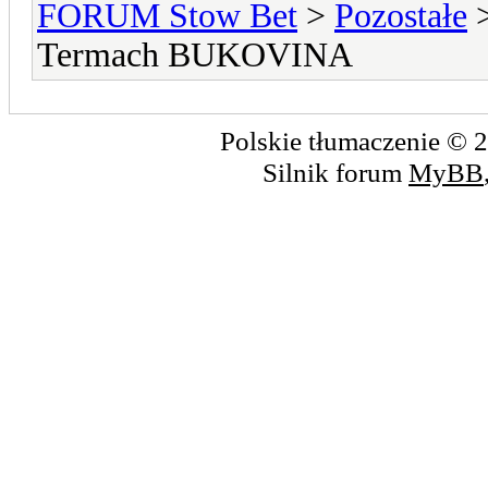
FORUM Stow Bet
>
Pozostałe
Termach BUKOVINA
Polskie tłumaczenie ©
Silnik forum
MyBB