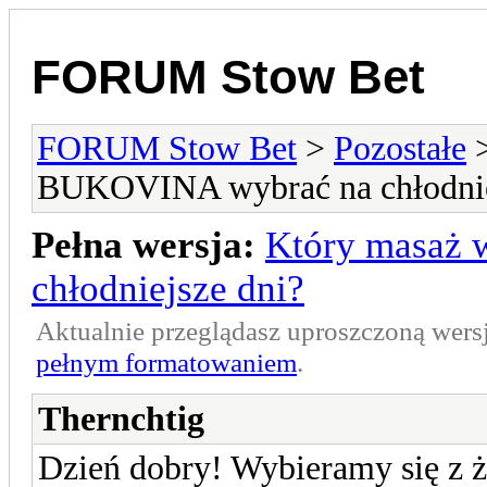
FORUM Stow Bet
FORUM Stow Bet
>
Pozostałe
BUKOVINA wybrać na chłodnie
Pełna wersja:
Który masaż
chłodniejsze dni?
Aktualnie przeglądasz uproszczoną wers
pełnym formatowaniem
.
Thernchtig
Dzień dobry! Wybieramy się z 