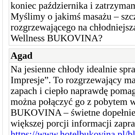
koniec października i zatrzy
Myślimy o jakimś masażu – szcz
rozgrzewającego na chłodniejszą
Wellness BUKOVINA?
Agad
Na jesienne chłody idealnie s
Impresje”. To rozgrzewający m
zapach i ciepło naprawdę poma
można połączyć go z pobytem w
BUKOVINA – świetne dopełnieni
większej porcji informacji zapr
https://www.hotelbukovina.pl/bl