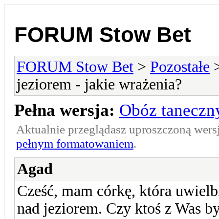
FORUM Stow Bet
FORUM Stow Bet
>
Pozostałe
jeziorem - jakie wrażenia?
Pełna wersja:
Obóz taneczny
Aktualnie przeglądasz uproszczoną wers
pełnym formatowaniem
.
Agad
Cześć, mam córkę, która uwielb
nad jeziorem. Czy ktoś z Was by