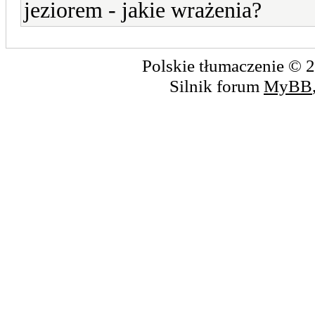
jeziorem - jakie wrażenia?
Polskie tłumaczenie ©
Silnik forum
MyBB